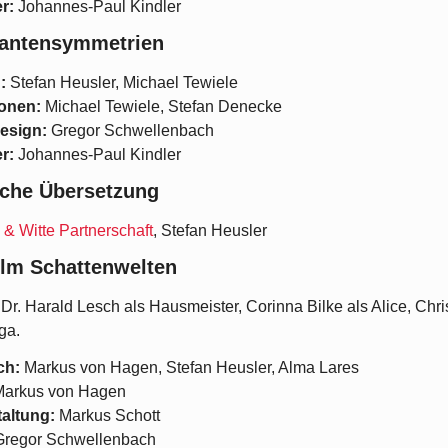
r:
Johannes-Paul Kindler
antensymmetrien
:
Stefan Heusler, Michael Tewiele
onen:
Michael Tewiele, Stefan Denecke
esign:
Gregor Schwellenbach
r:
Johannes-Paul Kindler
sche Übersetzung
& Witte Partnerschaft
, Stefan Heusler
ilm Schattenwelten
. Dr. Harald Lesch als Hausmeister, Corinna Bilke als Alice, 
ga.
ch:
Markus von Hagen, Stefan Heusler, Alma Lares
arkus von Hagen
taltung:
Markus Schott
regor Schwellenbach