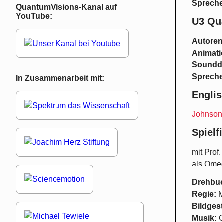
Spreche
QuantumVisions-Kanal auf
YouTube:
U3 Qu
Autoren
Animati
Soundd
Spreche
In Zusammenarbeit mit:
Engli
Johnson 
Spielf
mit Prof
als Ome
Drehbu
Regie:
M
Bildges
Musik:
G