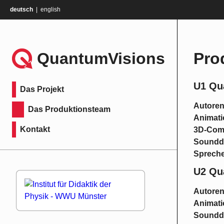
deutsch
english
QuantumVisions
Pro
U1 Qu
Das Projekt
Autoren
Das Produktionsteam
Animati
Kontakt
3D-Comp
Soundd
Spreche
U2 Qu
Autoren
Animati
Soundd